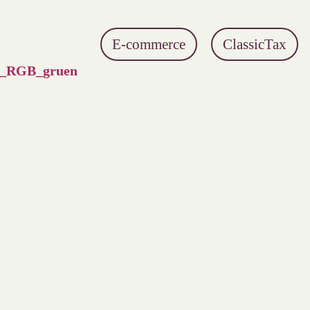
E-commerce
ClassicTax